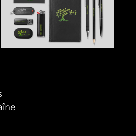
s
aîne