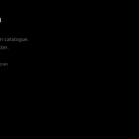
n
on catalogue.
ter.
cran.